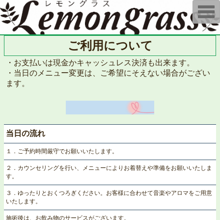
T
o
g
g
l
ご利用について
e
n
a
・お支払いは現金かキャッシュレス決済も出来ます。
v
・当日のメニュー変更は、ご希望にそえない場合がござい
i
g
ます。
a
t
i
o
n
当日の流れ
１．ご予約時間厳守でお願いいたします。
２．カウンセリングを行い、メニューによりお着替えや準備をお願いいたしま
す。
３．ゆったりとおくつろぎください。お客様に合わせて音楽やアロマをご用意
いたします。
施術後は、お飲み物のサービスがございます。