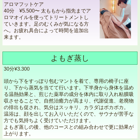
アロマフットケア
40分 ¥5.500〜 太ももから指先までア
ロマオイルを使ってトリートメントし
ていきます。足のむくみが気になる方
へ。お疲れ具合によって時間を追加出
来ます。
よもぎ蒸し
30分¥3.300
頭から下をすっぽり包むマントを着て、専用の椅子に座
り、下から蒸気を当てて行います。下半身から身体を温め
る温熱効果と、煎じた薬草の成分を体内に取り入れ粘膜吸
収させることで、自然治癒力が高まり、代謝促進、老廃物
の排出も促され、気分はスッキリ、カラダはポカポカ。
温浴は、顔を出してお入りいただくので、サウナが苦手な
方でも気持ちよく受けていただけます。
よもぎ蒸しの後、他のコースとの組み合わせで更に効果が
上がります。