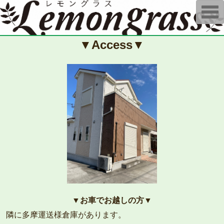
T
o
g
g
l
▼Access▼
e
n
a
v
i
g
a
t
i
o
n
▼お車でお越しの方▼
隣に多摩運送様倉庫があります。